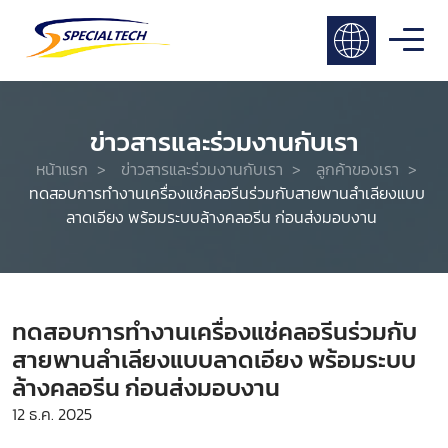
ข่าวสารและร่วมงานกับเรา
หน้าแรก
>
ข่าวสารและร่วมงานกับเรา
>
ลูกค้าของเรา
>
ทดสอบการทำงานเครื่องแช่คลอรีนร่วมกับสายพานลำเลียงแบบ
ลาดเอียง พร้อมระบบล้างคลอรีน ก่อนส่งมอบงาน
ทดสอบการทำงานเครื่องแช่คลอรีนร่วมกับ
สายพานลำเลียงแบบลาดเอียง พร้อมระบบ
ล้างคลอรีน ก่อนส่งมอบงาน
12 ธ.ค. 2025