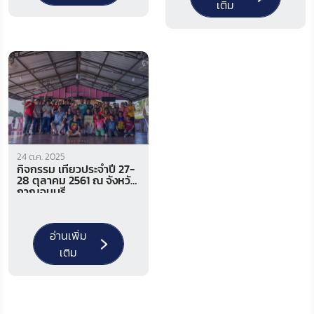
เติม
24 ต.ค. 2025
กิจกรรม เที่ยวประจำปี 27-
28 ตุลาคม 2561 ณ จังหวัด
กาญจนบุรี
อ่านเพิ่ม
เติม