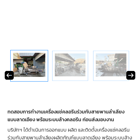
ทดสอบการทำงานเครื่องแช่คลอรีนร่วมกับสายพานลำเลียง
แบบลาดเอียง พร้อมระบบล้างคลอรีน ก่อนส่งมอบงาน
บริษัทฯ ได้ดำเนินการออกแบบ ผลิต และติดตั้งเครื่องแช่คลอรีน
ร่วมกับสายพานลำเลียงผลิตภัณฑ์แบบลาดเอียง พร้อมระบบล้าง