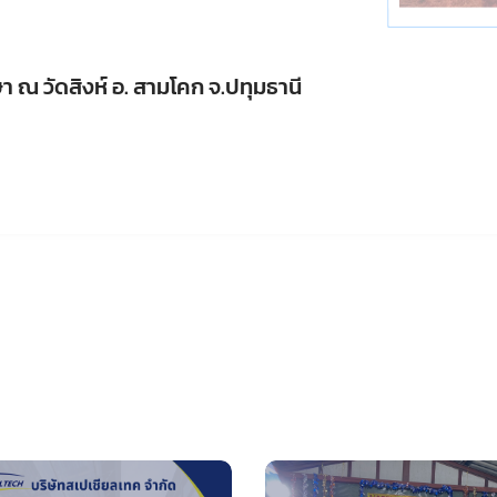
 ณ วัดสิงห์ อ. สามโคก จ.ปทุมธานี