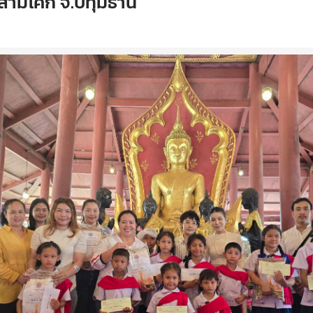
 สามโคก จ.ปทุมธานี