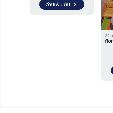
Nayok Nayok Province
อ่านเพิ่มเติม
24 ต
กิจ