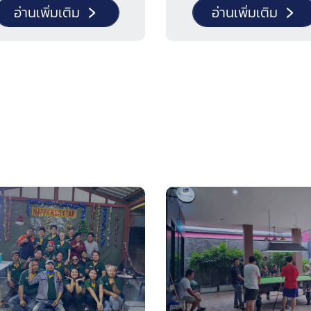
ตรวจสอบกระบวนการผลิต
กับสายพานลำเลียงผลิตภัณฑ์
อ่านเพิ่มเติม
อ่านเพิ่มเติม
มาตรฐานเครื่องจักร และหารื
ลาดเอียง พร้อมระบบล้าง
รายละเอียดทางเทคนิคกับทางผ
ีน เพื่อช่วยลดการปนเปื้อน
ผลิตโดยตรง
พิ่มความปลอดภัยด้านสุข
ัยของผลิตภัณฑ์ก่อนเข้าสู่
วนการผลิตขั้นถัดไป โดยได้
อบการทำงานเรียบร้อยก่อน
มอบ