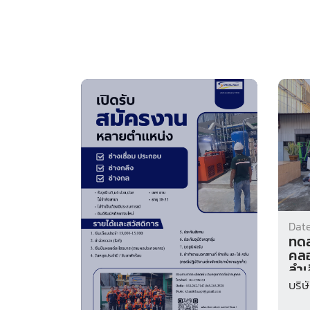
Date
ทดส
คลอ
ลำเ
ระบ
บริษ
มอ
ผลิต