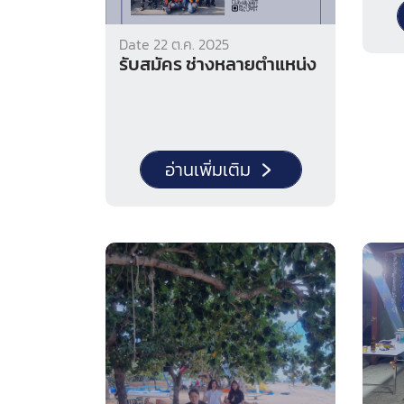
ร่วม
แบบ
Date 22 ต.ค. 2025
คลอร
รับสมัคร ช่างหลายตำแหน่ง
และเ
อนาม
กระบ
ทดส
ส่ง
อ่านเพิ่มเติม