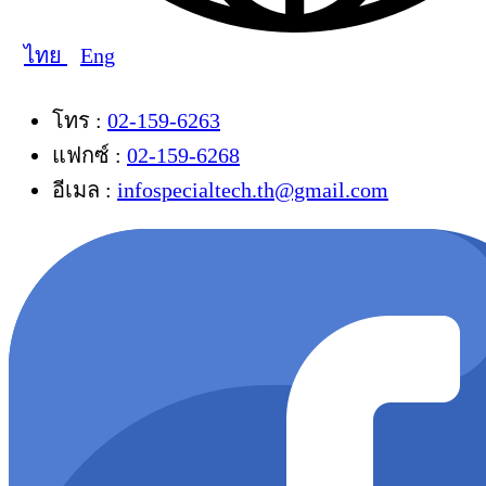
ไทย
Eng
โทร :
02-159-6263
แฟกซ์ :
02-159-6268
อีเมล :
infospecialtech.th@gmail.com